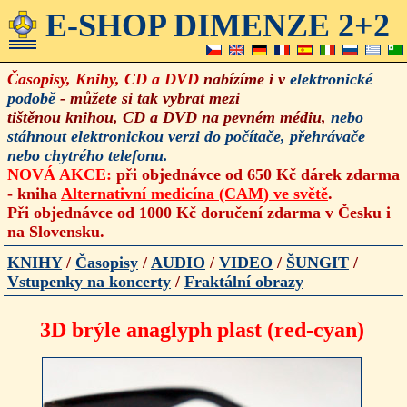
E-SHOP DIMENZE 2+2
Časopisy, Knihy, CD a DVD
nabízíme i v
elektronické
podobě
- můžete si tak vybrat mezi
tištěnou knihou, CD a DVD na pevném médiu,
nebo
stáhnout
elektronickou verzi
do počítače, přehrávače
nebo chytrého telefonu.
NOVÁ AKCE:
při objednávce od 650 Kč dárek zdarma
- kniha
Alternativní medicína (CAM) ve světě
.
Při objednávce od 1000 Kč doručení zdarma v Česku i
na Slovensku.
KNIHY
/
Časopisy
/
AUDIO
/
VIDEO
/
ŠUNGIT
/
Vstupenky na koncerty
/
Fraktální obrazy
3D brýle anaglyph plast (red-cyan)