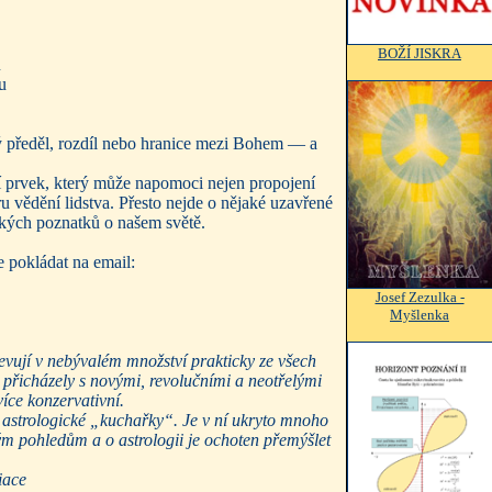
BOŽÍ JISKRA
ů
u
ný předěl, rozdíl nebo hranice mezi Bohem — a
í prvek, který může napomoci nejen propojení
 vědění lidstva. Přesto nejde o nějaké uzavřené
ckých poznatků o našem světě.
 pokládat na email:
Josef Zezulka -
Myšlenka
jevují v nebývalém množství prakticky ze všech
a přicházely s novými, revolučními a neotřelými
více konzervativní.
cké astrologické „kuchařky“. Je v ní ukryto mnoho
vým pohledům a o astrologii je ochoten přemýšlet
iace