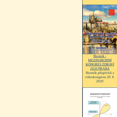
Sborník -
MEZINÁRODNÍ
KONGRES ZDRAVÍ
2020 PRAHA
Sborník příspěvků z
videokongresu 20. 6.
2020