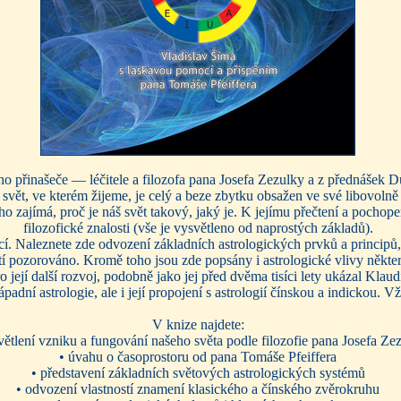
ho přinašeče — léčitele a filozofa pana Josefa Zezulky a z přednášek D
 svět, ve kterém žijeme, je celý a beze zbytku obsažen ve své libovolně
o zajímá, proč je náš svět takový, jaký je. K jejímu přečtení a pochope
filozofické znalosti (vše je vysvětleno od naprostých základů).
í. Naleznete zde odvození základních astrologických prvků a principů,
iletí pozorováno. Kromě toho jsou zde popsány i astrologické vlivy ně
ro její další rozvoj, podobně jako jej před dvěma tisíci lety ukázal Kla
adní astrologie, ale i její propojení s astrologií čínskou a indickou. Vž
V knize najdete:
větlení vzniku a fungování našeho světa podle filozofie pana Josefa Ze
• úvahu o časoprostoru od pana Tomáše Pfeiffera
• představení základních světových astrologických systémů
• odvození vlastností znamení klasického a čínského zvěrokruhu