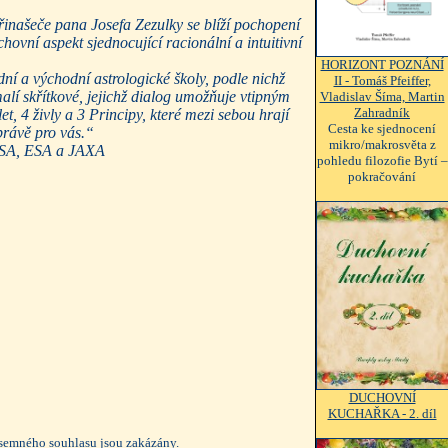
řinašeče pana Josefa Zezulky se blíží pochopení
hovní aspekt sjednocující racionální a intuitivní
HORIZONT POZNÁNÍ
ní a východní astrologické školy, podle nichž
II - Tomáš Pfeiffer,
alí skřítkové, jejichž dialog umožňuje vtipným
Vladislav Šíma, Martin
Zahradník
, 4 živly a 3 Principy, které mezi sebou hrají
Cesta ke sjednocení
 právě pro vás.“
mikro/makrosvěta z
NASA, ESA a JAXA
pohledu filozofie Bytí –
pokračování
DUCHOVNÍ
KUCHAŘKA - 2. díl
ísemného souhlasu jsou zakázány.