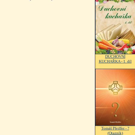
DUCHOVNÍ
KUCHAŘKA - 1. díl
Tomáš Pfeiffer - ?
(Otazník)