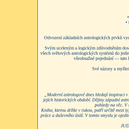
•
•
Odvození základních astrologických prvků vych
Svým uceleným a logickým zdůvodněním dosavad
všech světových astrologických systémů do jedin
všeobsažné pojednání — tato k
Své názory a myšlen
„Moderní astrologové dnes hledají inspiraci v 
jejích historických období. Dějiny západní astr
pohledy na věc. V t
Kniha, kterou držíte v rukou, patří určitě mezi t
práce a duševního úsilí. V tomto smyslu je ojedi
JUDr