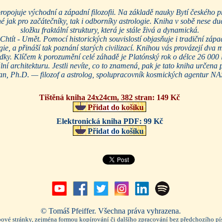
propojuje východní a západní filozofii. Na základě nauky Bytí českého p
 jak pro začátečníky, tak i odborníky astrologie. Kniha v sobě nese duc
složku fraktální struktury, která je stále živá a dynamická.
htít - Umět. Pomocí historických souvislostí objasňuje i tradiční západ
ie, a přináší tak poznání starých civilizací. Knihou vás provázejí dva m
ky. Klíčem k porozumění celé záhadě je Platónský rok o délce 26 000 let
ní architekturu. Jestli nevíte, co to znamená, pak je tato kniha určena
an, Ph.D. — filozof a astrolog, spolupracovník kosmických agentur 
Tištěná kniha 24x24cm, 382 stran:
149 Kč
Přidat do košíku
Elektronická kniha PDF:
99 Kč
Přidat do košíku
© Tomáš Pfeiffer. Všechna práva vyhrazena.
ebové stránky, zejména formou kopírování či dalšího zpracování bez předchozího p