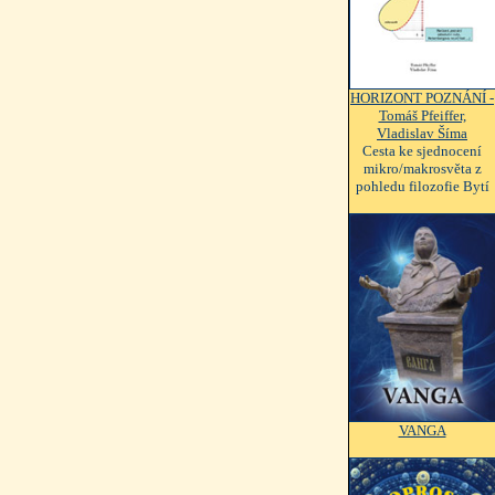
HORIZONT POZNÁNÍ -
Tomáš Pfeiffer,
Vladislav Šíma
Cesta ke sjednocení
mikro/makrosvěta z
pohledu filozofie Bytí
VANGA