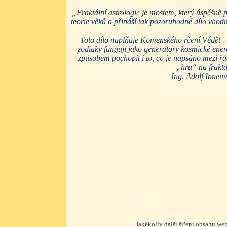
„Fraktální astrologie je mostem, který úspěšně 
teorie věků a přináší tak pozoruhodné dílo vhodné
Toto dílo naplňuje Komenského rčení Vědět - C
zodiaky fungují jako generátory kosmické energ
způsobem pochopit i to, co je napsáno mezi řád
„hru“ na fraktál
Ing. Adolf Innem
Jakékoliv další šíření obsahu w