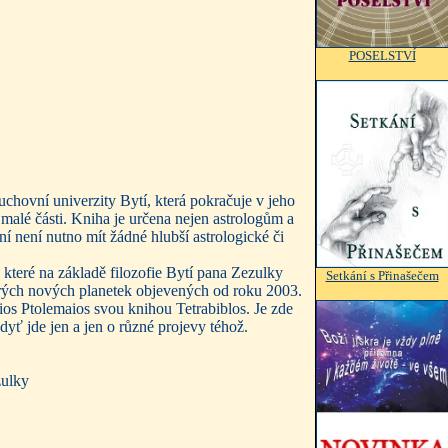
POSELSTVÍ
uchovní univerzity Bytí, která pokračuje v jeho
 malé části. Kniha je určena nejen astrologům a
ní není nutno mít žádné hlubší astrologické či
 které na základě filozofie Bytí pana Zezulky
Setkání s Přinašečem
kterých nových planetek objevených od roku 2003.
udios Ptolemaios svou knihou Tetrabiblos. Je zde
dyť jde jen a jen o různé projevy téhož.
zulky