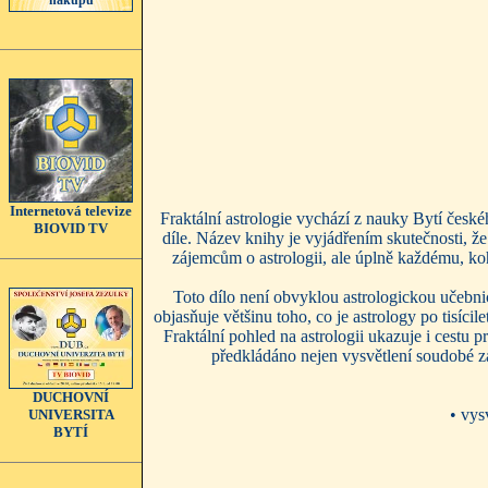
nákupu
Internetová televize
Fraktální astrologie vychází z nauky Bytí české
BIOVID TV
díle. Název knihy je vyjádřením skutečnosti, že
zájemcům o astrologii, ale úplně každému, koh
Toto dílo není obvyklou astrologickou učebnic
objasňuje většinu toho, co je astrology po tisíc
Fraktální pohled na astrologii ukazuje i cestu p
předkládáno nejen vysvětlení soudobé záp
DUCHOVNÍ
• vys
UNIVERSITA
BYTÍ