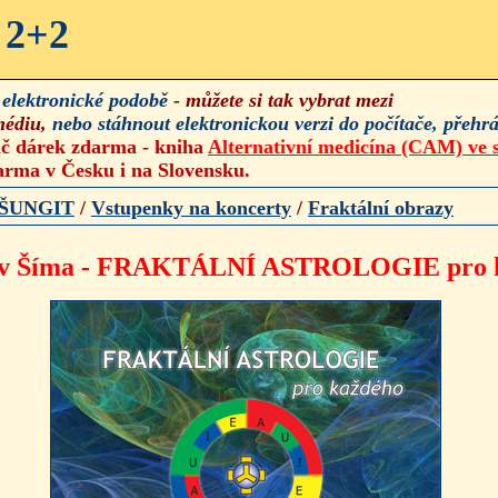
2+2
v
elektronické podobě
- můžete si tak vybrat mezi
médiu,
nebo stáhnout
elektronickou verzi
do počítače, přehrá
Kč dárek zdarma - kniha
Alternativní medicína (CAM) ve 
arma v Česku i na Slovensku.
ŠUNGIT
/
Vstupenky na koncerty
/
Fraktální obrazy
lav Šíma - FRAKTÁLNÍ ASTROLOGIE pro 