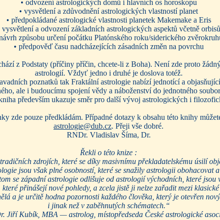
• odvození astrologických domů i hlavních os horoskopu
• vysvětlení a zdůvodnění astrologických vlastností planet
• předpokládané astrologické vlastnosti planetek Makemake a Eris
 vysvětlení a odvození základních astrologických aspektů včetně orbis
 návrh způsobu určení počátku Platónského roku/siderického zvěrokruh
• předpověď času nadcházejících zásadních změn na povrchu
ází z Podstaty (příčiny příčin, chcete-li z Boha). Není zde proto žád
astrologií. Vždyť jedno i druhé je doslova totéž.
ních poznatků tak Fraktální astrologie nabízí jednotící a objasňujíc
ého, ale i budoucímu spojení vědy a náboženství do jednotného souboru
niha především ukazuje směr pro další vývoj astrologických i filozofi
ky zde pouze předkládám. Případné dotazy k obsahu této knihy můžete
astrologie@dub.cz
. Přeji vše dobré.
RNDr. Vladislav Šíma, Dr.
Řekli o této knize :
tradičních zdrojích, které se díky masivnímu překladatelskému úsilí ob
ologie jsou však plné osobností, které se snažily astrologii obohacovat 
om se západní astrologie odlišuje od astrologií východních, které jsou 
y, které přinášejí nové pohledy, a zcela jistě ji nelze zařadit mezi klasi
nělá a je určitě hodna pozornosti každého člověka, který je otevřen no
i jinak než v zaběhnutých schématech.“
. Jiří Kubík, MBA — astrolog, místopředseda České astrologické asoc