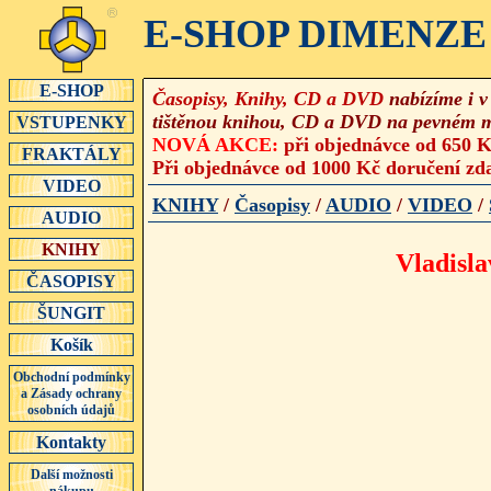
E-SHOP DIMENZE 
E-SHOP
Časopisy, Knihy, CD a DVD
nabízíme i 
tištěnou knihou, CD a DVD na pevném 
VSTUPENKY
NOVÁ AKCE:
při objednávce od 650 
FRAKTÁLY
Při objednávce od 1000 Kč doručení zd
VIDEO
KNIHY
/
Časopisy
/
AUDIO
/
VIDEO
/
AUDIO
KNIHY
Vladis
ČASOPISY
ŠUNGIT
Košík
Obchodní podmínky
a Zásady ochrany
osobních údajů
Kontakty
Další možnosti